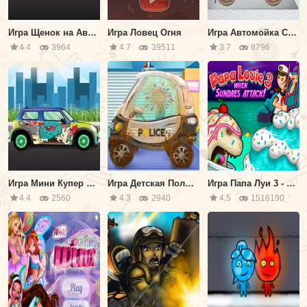
Игра Щенок на Автомойке
Игра Ловец Огня
Игра Автомойка Спасательных Машин
4.4
3964
4.7
39511
3.7
8796
Игра Мини Купер на Автомойке
Игра Детская Полицейская Автомойка
Игра Папа Луи 3 - Атака Мороженого
4.4
2560
4.3
2940
4,5
1516190