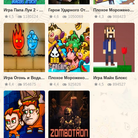
Игра Папа Луи 2 - Атака Гамбургеров
Герои Ударного Отряда 2
Плохое Мороженое 3
4,5
1180124
4,6
1050069
4,3
988423
Игра Огонь и Вода в Храме Тьмы и Света
Плохое Мороженое 2
Игра Майн Блокс
4,4
954675
4,4
925826
4,5
894527