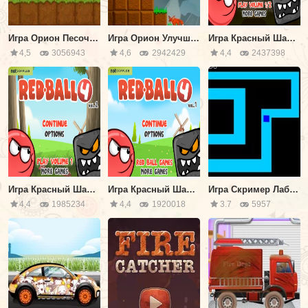
Игра Орион Песочница
Игра Орион Улучшенный
Игра Красный Шар 4 часть 3
4,5
3056943
4,6
2942429
4,4
2437398
Игра Красный Шар 4 часть 2
Игра Красный Шар 4 часть 1
Игра Скример Лабиринт
4,4
1985234
4,4
1920018
3.7
5957