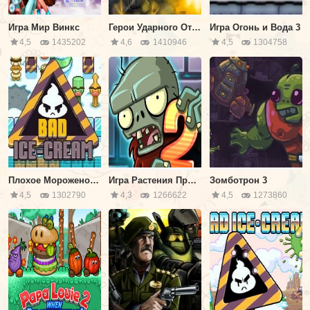
Игра Мир Винкс
Герои Ударного Отряда 1
Игра Огонь и Вода 3
4,5
1435202
4,6
1410946
4,5
1304758
Плохое Мороженое 1
Игра Растения Против Зомби 2
Зомботрон 3
4,5
1302790
4,3
1266622
4,5
1273860