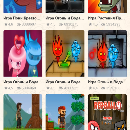
Игра Пони Креатор v3: Создай Свою Пони 3
Игра Огонь и Вода 4 В хрустальном храме
Игра Растения Против Зомби
4,6
8388607
4,5
6930175
4,5
5934293
Игра Огонь и Вода Аниме
Игра Огонь и Вода 2 - В светлом храме
Игра Огонь и Вода 3 - В ледяном храме
4,5
5084969
4,5
4200935
4,4
3576766