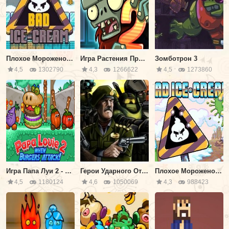
Плохое Мороженое 1
Игра Растения Против Зомби 2
Зомботрон 3
4,5
1302790
4,3
1266622
4,5
1273860
Игра Папа Луи 2 - Атака Гамбургеров
Герои Ударного Отряда 2
Плохое Мороженое 3
4,5
1180124
4,6
1050069
4,3
988423