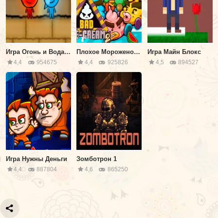
Игра Огонь и Вода в Храме Тьмы и Света
Плохое Мороженое 2
Игра Майн Блокс
4,4
954675
4,4
925826
4,5
894527
Игра Нужны Деньги
Зомботрон 1
4,4
887804
4,6
865250