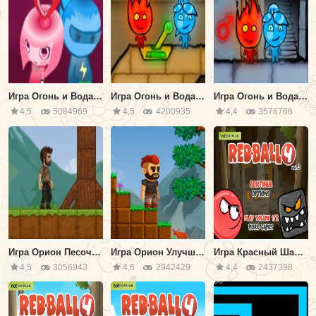
Игра Огонь и Вода Аниме
Игра Огонь и Вода 2 - В светлом храме
Игра Огонь и Вода 3 - В ледяном храме
4,5
5084969
4,5
4200935
4,4
3576766
Игра Орион Песочница
Игра Орион Улучшенный
Игра Красный Шар 4 часть 3
4,5
3056943
4,6
2942429
4,4
2437398