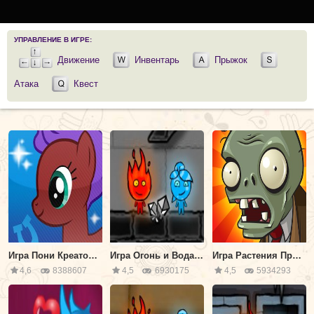
УПРАВЛЕНИЕ В ИГРЕ:
Движение
Инвентарь
Прыжок
Атака
Квест
Игра Пони Креатор v3: Создай Свою Пони 3
Игра Огонь и Вода 4 В хрустальном храме
Игра Растения Против Зомби
4,6
8388607
4,5
6930175
4,5
5934293