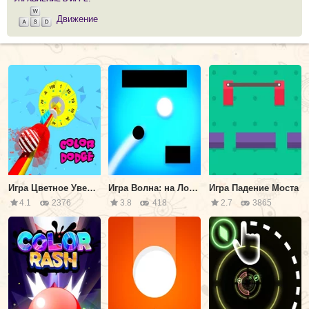
Движение
Игра Цветное Увертывание
Игра Волна: на Ловкость
Игра Падение Моста
4.1
2376
3.8
418
2.7
3865