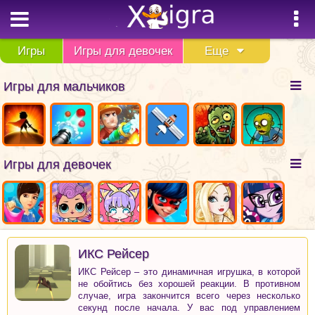
Игры
Игры для девочек
Еще
Игры для мальчиков
Игры для девочек
ИКС Рейсер
ИКС Рейсер – это динамичная игрушка, в которой
не обойтись без хорошей реакции. В противном
случае, игра закончится всего через несколько
секунд после начала. У вас под управлением