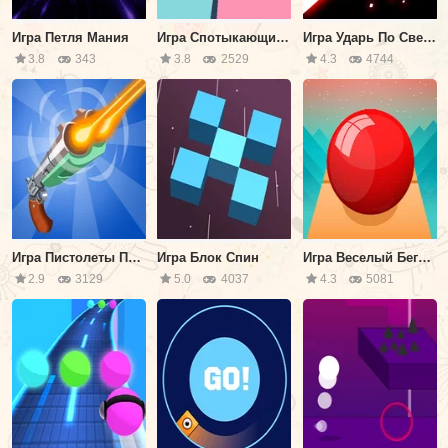
Игра Петля Мания
Игра Спотыкающиеся Шары
Игра Ударь По Свечению
3.8
343
3.8
2529
4.3
4744
Игра Пистолеты Против Бутылок
Игра Блок Спин
Игра Веселый Бегущий Мячик
2.9
3129
5.0
4037
4.3
5081