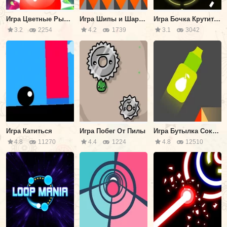
Игра Цветные Рывки
Игра Шипы и Шарики
Игра Бочка Крутится
3.2
2254
4.2
1739
3.1
3042
Игра Катиться
Игра Побег От Пилы
Игра Бутылка Сока: Быстрые Прыжки
4.8
11270
4.4
1224
4.8
12510