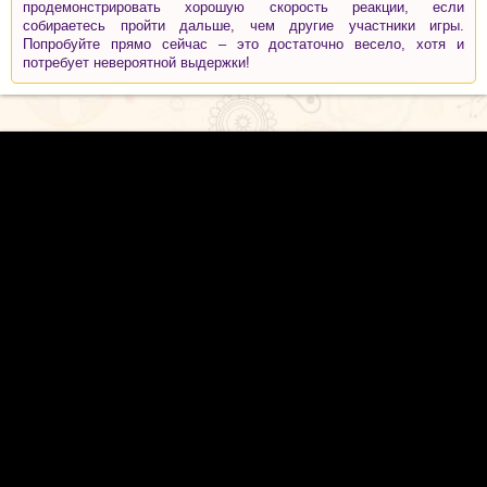
продемонстрировать хорошую скорость реакции, если
собираетесь пройти дальше, чем другие участники игры.
Попробуйте прямо сейчас – это достаточно весело, хотя и
потребует невероятной выдержки!