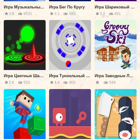
Игра Музыкальный Рывок
Игра Бег По Кругу
Игра Шариковый Бег
3.8
9531
3.1
585
5.0
491
Игра Цветные Шарики
Игра Туннельный Шар
Игра Заводные Лыжи
2.8
555
4.4
902
549