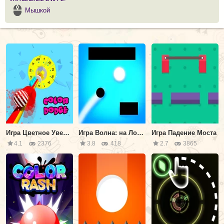
Мышкой
Игра Цветное Увертывание
Игра Волна: на Ловкость
Игра Падение Моста
4.1
2376
3.8
418
2.7
3865