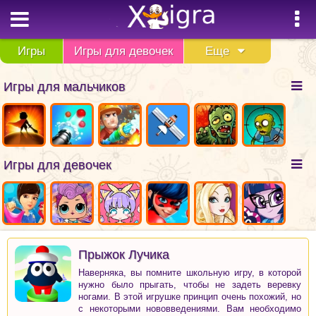
Игры
Игры для девочек
Еще
Игры для мальчиков
Игры для девочек
Прыжок Лучика
Наверняка, вы помните школьную игру, в которой
нужно было прыгать, чтобы не задеть веревку
ногами. В этой игрушке принцип очень похожий, но
с некоторыми нововведениями. Вам необходимо