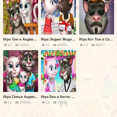
Игра Том и Анджела: Поцелуй
Игра Энджи: Модное Новогоднее Дерево
Игра Кот Том в Салоне Причесок
4,2
79309
4,2
80900
4,3
88637
Игра Семья Анджелы: День Близнецов
Игра Бен и Китти: История Любви
4,2
158636
3,9
78928