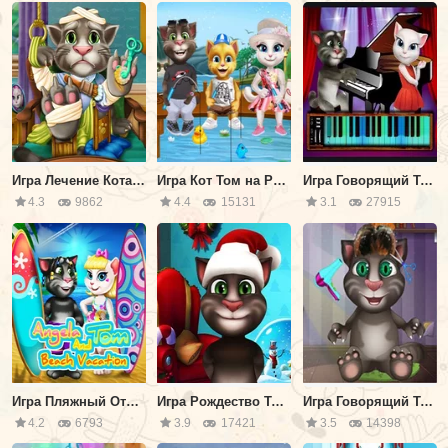
Игра Лечение Кота Тома
Игра Кот Том на Рыбалке с Друзьями
Игра Говорящий Том: Время Фортепиано
4.3
9862
4.4
15131
3.1
27915
Игра Пляжный Отдых Анжелы и Тома
Игра Рождество Тома: Найди Отличия
Игра Говорящий Том в Парикмахерской
4.2
6793
3.9
17421
3.5
14398