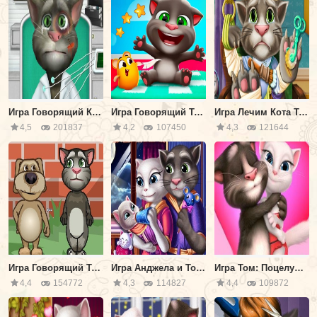
Игра Говорящий Кот: Cкорая Помощь
Игра Говорящий Том: Искать Звезды
Игра Лечим Кота Тома в Больнице
4,5
201837
4,2
107450
4,3
121644
Игра Говорящий Том Против Бена
Игра Анджела и Том: Уход за Ребенком
Игра Том: Поцелуи с Анджелой
4,4
154772
4,3
114827
4,4
109872