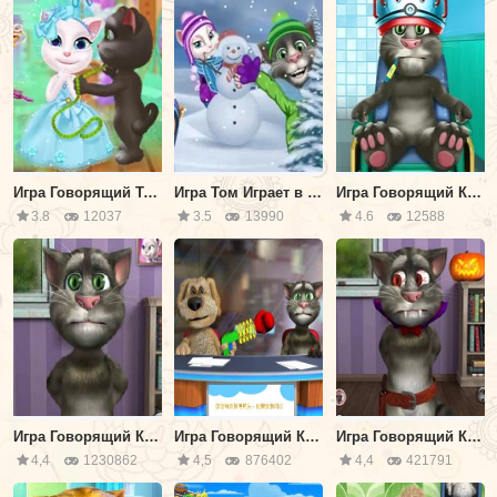
Игра Говорящий Том: Дизайн Одежды
Игра Том Играет в Снежки
Игра Говорящий Кот Том: Операция
3.8
12037
3.5
13990
4.6
12588
Игра Говорящий Кот Том
Игра Говорящий Кот На Телевидениии
Игра Говорящий Кот: Хэллоуин
4,4
1230862
4,5
876402
4,4
421791