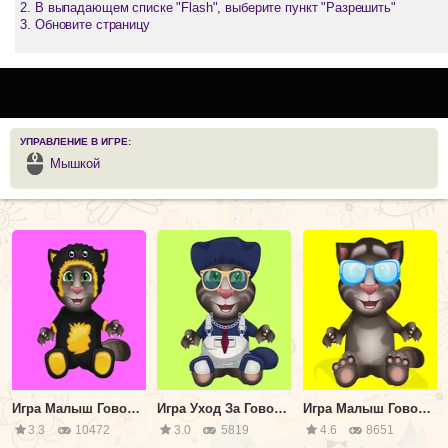
В выпадающем списке "Flash", выберите пункт "Разрешить"
Обновите страницу
УПРАВЛЕНИЕ В ИГРЕ:
Мышкой
Игра Малыш Говорящий Том в Ванной
Игра Уход За Говорящим Малышом Томом
Игра Малыш Говорящий Том: Глазной Врач
3.3
10472
3.0
5819
4.6
8651