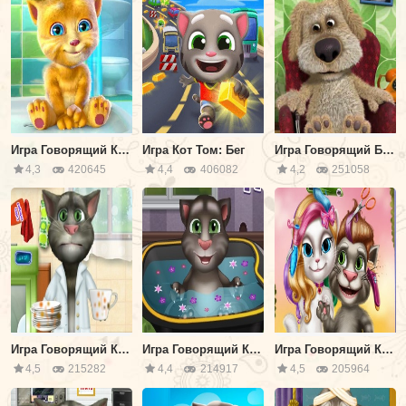
Игра Говорящий Кот Джинджер
Игра Кот Том: Бег
Игра Говорящий Бен
4,3
420645
4,4
406082
4,2
251058
Игра Говорящий Кот: Моет Посуду
Игра Говорящий Кот Принимает Ванну
Игра Говорящий Кот: Прически
4,5
215282
4,4
214917
4,5
205964