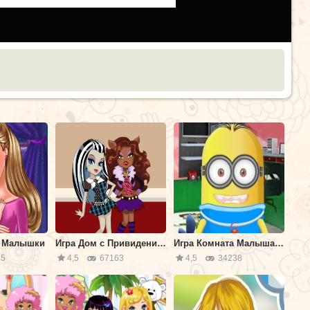
я Малышки
Игра Дом с Привидениями Монстр Хай
Игра Комната Малыша Миньона
5
4,5
67163
4,5
34238