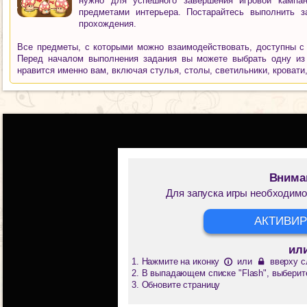
нужно для успешного завершения игровой кампа
предметами интерьера. Постарайтесь выполнить з
прохождения.
Все предметы, с которыми можно взаимодействовать, доступны с 
Перед началом выполнения задания вы можете выбрать одну из ч
нравится именно вам, включая стулья, столы, светильники, кровати
Внима
Для запуска игры необходимо
АКТИВИР
ил
Нажмите на иконку
или
вверху с
В выпадающем списке "Flash", выберит
Обновите страницу