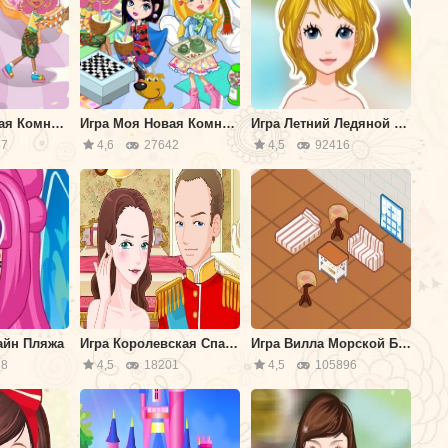
Игра Моя Новая Комната
Игра Моя Новая Комната 2
Игра Летний Ледяной Дом
7
4,6
27642
4,5
92416
айн Пляжа
Игра Королевская Cпальня
Игра Вилла Морской Бриз
8
4,5
18201
4,5
105896