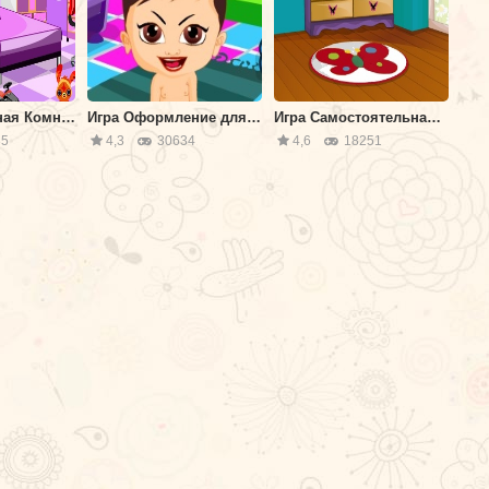
Игра Практичная Комната
Игра Оформление для Малыша
Игра Самостоятельная Декорация
5
4,3
30634
4,6
18251