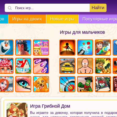
Найти
ов
Игры на двоих
Новые игры
Популярные игр
Игры для мальчиков
Игра Грибной Дом
Вы играете за девочку, которая получила в подаро