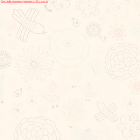
Система комментирования SigComments