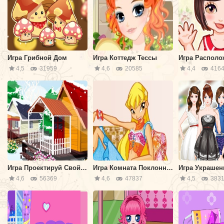
Игра Грибной Дом
Игра Коттедж Тессы
4,5
31959
4,6
20585
4,4
4164
Игра Проектируй Cвой Зимний Дом
Игра Комната Поклонников Винкс
4,6
56369
4,6
47837
4,5
3831