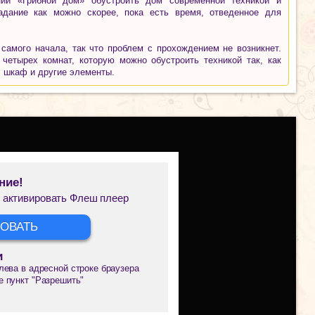
нии «Грибной дом» обустроить дом современной техникой и
адание как можно скорее, пока есть время, отведенное для
самого начала, так что проблем с прохождением не возникнет.
етырех комнат, которую можно обустроить техникой так, как
, шкаф и другие элементы.
ние!
 активировать Флеш плеер
ОВАТЬ
и
лева в адресной строке браузера
е пункт "Разрешить"