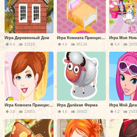
Игра Деревянный Дом
Игра Комната Принцессы Моды
4,4
32516
4,6
85136
4,4
2655
Игра Комната Принцессы
Игра Далёкая Ферма
Игра Мой Диз
3,8
13053
4,6
26922
4,2
2503