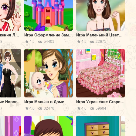
Игра Расположения Лофта
Игра Оформление Замка Единорога
Игра Маленький Цветочный Магазин
8
4,5
54401
4,5
22671
Игра Украшение Нового Дома
Игра Малыш в Доме
Игра Украшение Старинной Комнаты
7
4,6
32478
4,6
59604