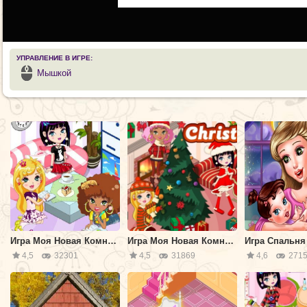
УПРАВЛЕНИЕ В ИГРЕ:
Мышкой
Игра Моя Новая Комната 3
Игра Моя Новая Комната: Новый Год
Игра Спальн
4,5
32301
4,5
31869
4,6
2715