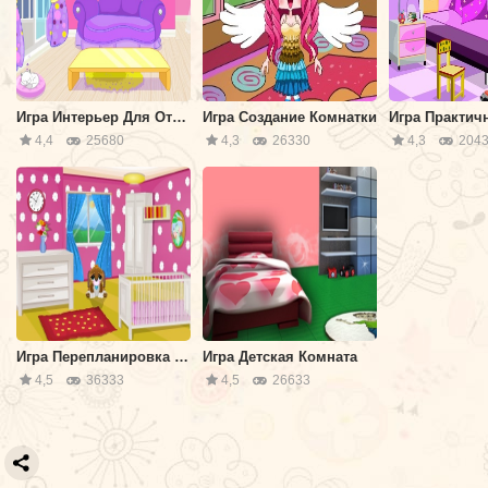
Игра Интерьер Для Отдыха
Игра Создание Комнатки
4,4
25680
4,3
26330
4,3
2043
Игра Перепланировка Комнаты
Игра Детская Комната
4,5
36333
4,5
26633