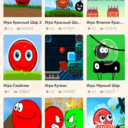
Игра Красный Шар 2
Игра Красный Шар: Братья Шарики
Игра Флаппи Красный Шарик
4,4
493842
4,2
475607
4,1
325144
Игра Смайлик
Игра Кулкис
Игра Чёрный Шар
4
294637
4,2
240892
4,3
59815