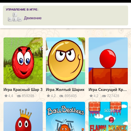
УПРАВЛЕНИЕ В ИГРЕ:
Движение
Игра Красный Шар 3
Игра Желтый Шарик
Игра Скачущий Красный Шарик
4,4
859298
4,2
895405
4,2
727428