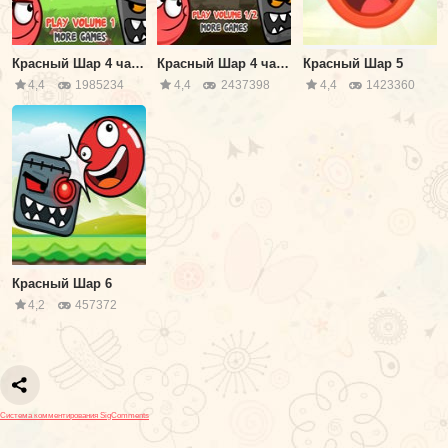
Красный Шар 4 часть 2
Красный Шар 4 часть 3
Красный Шар 5
4,4
1985234
4,4
2437398
4,4
1423360
Красный Шар 6
4,2
457372
Система комментирования SigComments