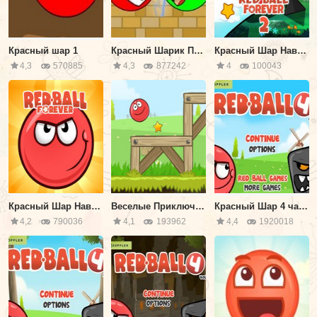
Красный шар 1
Красный Шарик Против Зеленого Короля
Красный Шар Навсегда 2
4,3
570885
4,3
877242
4
100043
Красный Шар Навсегда
Веселые Приключения Красного Шарика
Красный Шар 4 часть 1
4,2
790036
4,1
193962
4,4
1920018