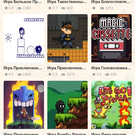
Игра Большое Приключение Яйца
Игра Таинственный Побег
Игра Благословляю Тебя
4.8
1583
2.7
822
3251
Игра Приключение: Побег из Комнаты
Игра Приключения Бэтбоя
Игра Головоломка: Волшебная Кассета
4.5
1683
2.9
3376
3.5
409
Игра Приключения: Крошечная Гробница
Игра Бомбы Рвутся
Игра Лама против Лам