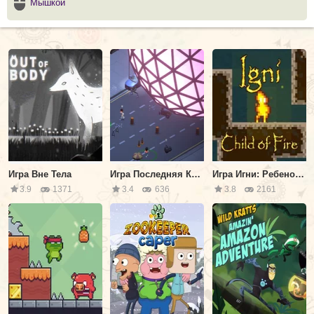
Мышкой
Игра Вне Тела
Игра Последняя Катастрофа
Игра Игни: Ребенок Из Огня
3.9
1371
3.4
636
3.8
2161