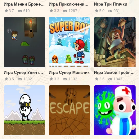
Игра Мэнни Броненосец
Игра Приключения Амазонки
Игра Три Птички
3.7
610
3.3
1287
5.0
931
Игра Супер Уничтожитель Монстров
Игра Супер Мальчик
Игра Зомби Гробница
3.5
1382
3.3
1132
3.6
1843