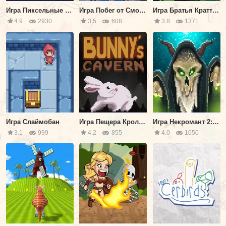
Игра Пиксельные Приключения
Игра Побег от Смотрителя Зоопарка
Игра Братья Кратт: Приключения на Амазонке
4.9
2930
3.5
608
3.8
1371
Игра Слаймобан
Игра Пещера Кролика
Игра Некромант 2: Склеп Пикселей
3.1
999
4.2
855
4.0
1050