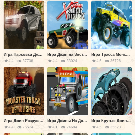
Игра Парковка Джипов
Игра Джип на Экстремальной Трассе
Игра Трасса Монстров: Зимний Сезон
4,4
37738
4,4
33024
4,5
36726
Игра Джип Разрушитель
Игра Джипы На Дороге
Игра Крутые Джипы 1: Европа
4,4
76574
4,1
24694
4,5
35623