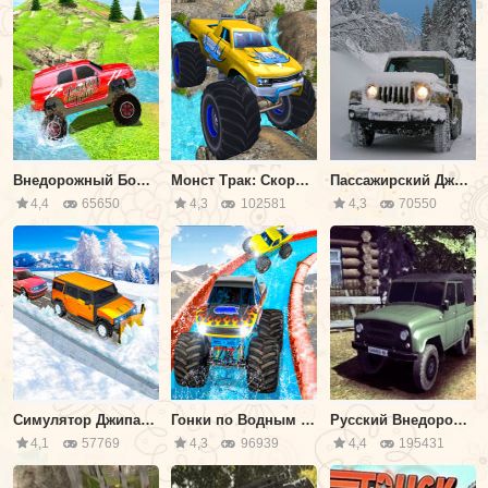
Внедорожный Большой Монстр Грузовик
Монст Трак: Скоростные Гонки
Пассажирский Джип Внедорожник
4,4
65650
4,3
102581
4,3
70550
Симулятор Джипа Уборщика Снега
Гонки по Водным Трекам
Русский Внедорожник
4,1
57769
4,3
96939
4,4
195431