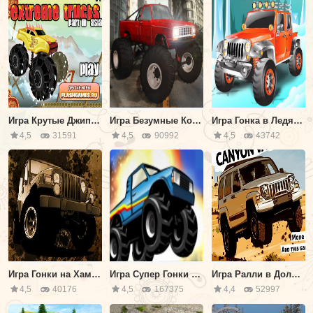
Игра Крутые Джипы 3: Азия
Игра Безумные Колеса
Игра Гонка в Ледяной Пещере
4,5
31591
4,5
90992
4,5
43742
Игра Гонки на Хаммерах
Игра Супер Гонки на Джипах
Игра Ралли в Долине Каньона
4,5
40176
4,5
167375
4,4
52997