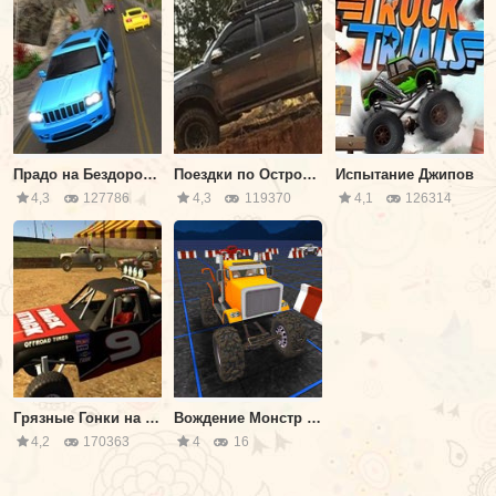
Прадо на Бездорожье
Поездки по Острову Судьбы
Испытание Джипов
4,3
127786
4,3
119370
4,1
126314
Грязные Гонки на Внедорожнике
Вождение Монстр Джипов
4,2
170363
4
16