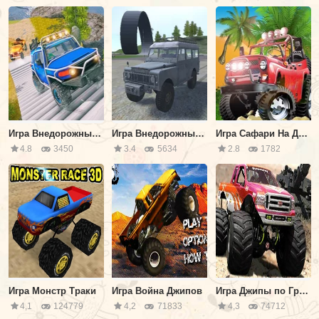
Игра Внедорожный Джип Лэнд Крузер
Игра Внедорожный Вызов
Игра Сафари На Джипе: Приключения в Джунглях
4.8
3450
3.4
5634
2.8
1782
Игра Монстр Траки
Игра Война Джипов
Игра Джипы по Грязи
4,1
124779
4,2
71833
4,3
74712