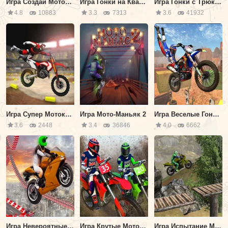
Игра Создай Мотоцикл
Игра Гонки на Квадроциклах по Шоссе
Игра Гонки с Трюками На Мотоцикле
4.8
10883
3.3
7313
3.6
41932
Игра Супер Мотокрос Чемпионат
Игра Мото-Маньяк 2
Игра Веселые Гонки На Мотоциклах
3.6
2448
3.4
36846
4.0
6662
Игра Невероятные Трюки На BMX Мотоцикле
Игра Крутые Мото Трюки
Игра Испытание Мото по Бездорожью