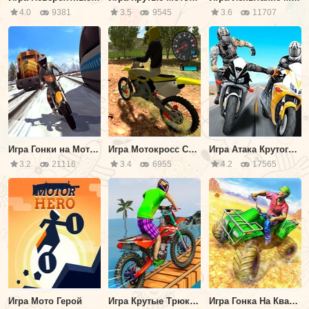
4.0
9381
3.5
9545
3.6
11707
Игра Гонки на Мотоцикле Против Поезда
Игра Мотокросс Симулятор 2
Игра Атака Крутого Мотогонщика
3.2
21116
3.4
6955
4.2
17565
Игра Мото Герой
Игра Крутые Трюки Мотоциклов 3Д
Игра Гонка На Квадроциклах 3Д