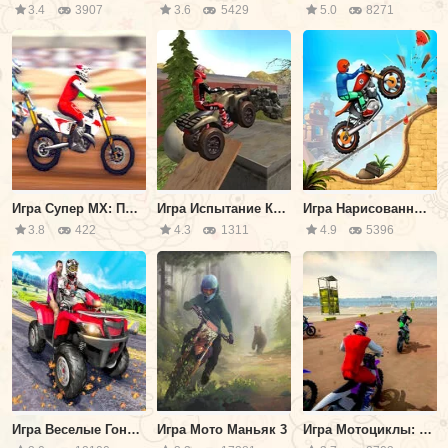
3.4
3907
3.6
5429
5.0
8271
Игра Супер МХ: Прошлый Сезон
Игра Испытание Квадроцикла по Бездорожью 2
Игра Нарисованный Мотоцикл
3.8
422
4.3
1311
4.9
5396
Игра Веселые Гонки На Квадроциклах
Игра Мото Маньяк 3
Игра Мотоциклы: Супер MX Чемпион