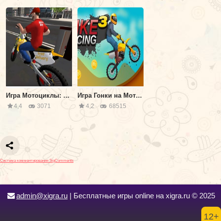
Игра Мотоциклы: Доставка Пиццы
Игра Гонки на Мотоциклах 3
4,4
3071
4,2
68515
Система комментирования SigComments
admin@xigra.ru
| Бесплатные игры online на xigra.ru © 2025
12+