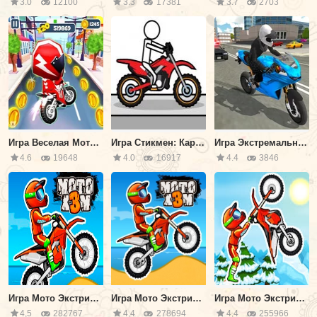
3.0
12100
3.3
17381
3.7
2703
Игра Веселая Мото Гонка
Игра Стикмен: Карманные Гонки
Игра Экстремальное Вождение Мотоцикла 3Д
4.6
19648
4.0
16917
4.4
3846
Игра Мото Экстрим 3
Игра Мото Экстрим 1
Игра Мото Экстрим 4: Зима
4,5
282767
4,4
278694
4,4
255966