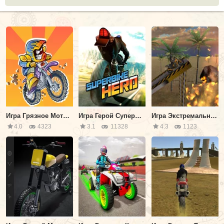
Игра Грязное Мотоциклетное Ралли
Игра Герой Супербайка
Игра Экстремальный Водитель Мотоцикла
4.0
4323
3.1
11328
4.3
1123