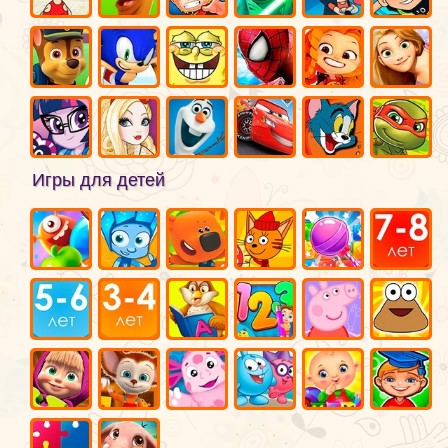
Игры для детей