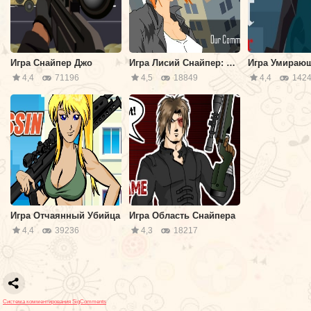
Игра Снайпер Джо
Игра Лисий Снайпер: Пиратская Перестрелка
4,4
71196
4,5
18849
4,4
1424
Игра Отчаянный Убийца
Игра Область Cнайпера
4,4
39236
4,3
18217
Система комментирования SigComments