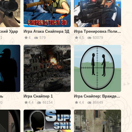
ский Удар
Игра Атака Снайпера 3Д
Игра Тренировка Полицейского Снайпера
1
4
579
4,5
60079
нь
Игра Снайпер 1
Игра Снайпер: Враждебная Территория
0
4,4
46154
4,4
86649