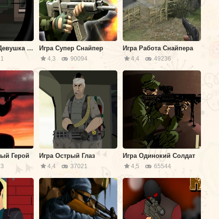
Игра Анакша Девушка Убийца
Игра Супер Снайпер
Игра Работа Снайпера
1
4,3
90094
4,4
49236
ый Герой
Игра Острый Глаз
Игра Одинокий Cолдат
3
4,4
37021
4,5
65544