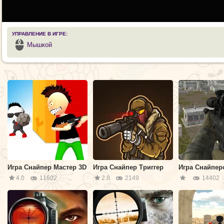
УПРАВЛЕНИЕ В ИГРЕ:
Мышкой
Игра Снайпер Мастер 3D
Игра Снайпер Триггер
4.0
11602
2.8
2149
14402