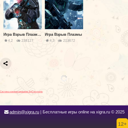
Игра Взрыв Плазмы 2
Игра Взрыв Плазмы
4,2
238127
4,3
213672
Система комментирования SigComments
admin@xigra.ru
| Бесплатные игры online на xigra.ru © 2025
12+