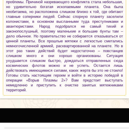
проблемы. Причиной назревающего конфликта стала небольшая,
но удивительно богатая ископаемыми планета. Она была
необитаема, но расположена слишком близко к той, где обитают
главные соперники людей. Сейчас спорную планету заселили
колонистами, в основном высланными туда преступниками и
авантюристами. Народ подобрался не самый тихий и
законопослушный, поэтому маленькие и большие бунты там –
дело обычное. Но правительство не собирается отказываться от
ценной планеты. Все прошлые мятежи с легкостью сметались
немногочисленной армией, расквартированной на планете. Но в
этот раз таких действий будет недостаточно – повстанцев
слишком много и они хорошо организованы. Ситуация
ухудшается слишком быстро, дождаться отправленных сюда
космических флотов можно и не успеть. Остается лишь
действовать имеющимися силами, каких жертв бы это не стоило!
Готовы стать настоящим героем и войти в историю победой в
операции «Взрыв Плазмы 2»? Вам предстоит выступать
немедленно и приступить к очистке занятых мятежниками
территорий.