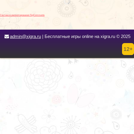
admin@xigra.ru
| Бесплатные игры online на xigra.ru © 2025
12+