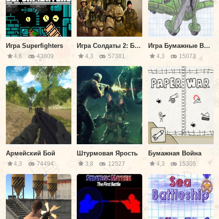
Игра Superfighters
Игра Солдаты 2: Буря в Пустыне
Игра Бумажные Войны
4,6
43809
4,3
57381
4,3
15073
Армейский Бой
Штурмовая Ярость
Бумажная Война
4,3
74494
3,8
12527
4,3
15305