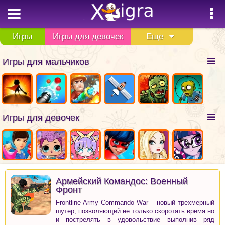
Игры
Игры для девочек
Еще
Игры для мальчиков
Игры для девочек
Армейский Командос: Военный
Фронт
Frontline Army Commando War – новый трехмерный
шутер, позволяющий не только скоротать время но
и пострелять в удовольствие выполнив ряд