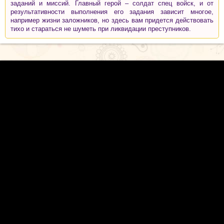
заданий и миссий. Главный герой – солдат спец войск, и от
результативности выполнения его задания зависит многое,
например жизни заложников, но здесь вам придется действовать
тихо и стараться не шуметь при ликвидации преступников.