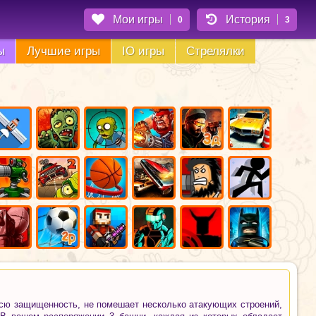
Мои игры
История
0
3
ы
Лучшие игры
IO игры
Стрелялки
всю защищенность, не помешает несколько атакующих строений,