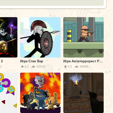
 2
Игра Стик Вар
Игра Антитеррорист Рывок 2
2
4,2
32018
4,3
30899