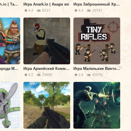
Игра Tanksmith.io | Танксмит ио
Игра Anark.io | Анарк ио
Игра Заброшенный Храм Солнца
4,4
8237
4,4
10747
Игра Штурм Города Мафии
Игра Армейский Коммандос
Игра Маленькие Винтовки
3
4,2
29990
3,8
45678