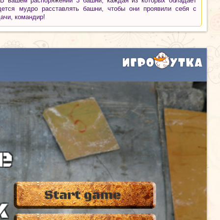
 В вашем распоряжении 3 башни, каждая из которых обладает
ется мудро расставлять башни, чтобы они проявили себя с
ачи, командир!