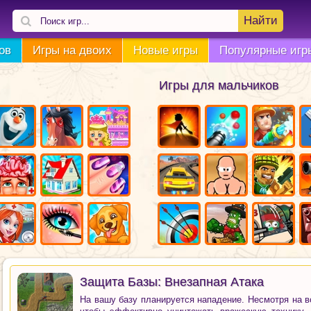
Найти
ов
Игры на двоих
Новые игры
Популярные игр
Игры для мальчиков
Защита Базы: Внезапная Атака
На вашу базу планируется нападение. Несмотря на 