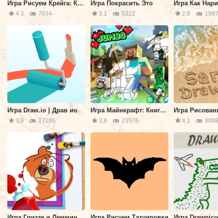
Игра Рисуем Крейга: Крэйг из царства Ручья
Игра Покрасить Это
4.3
7634
3.1
5322
2.8
1987
Игра Draw.io | Драв ио
Игра Майнкрафт: Книга Раскрасок
3,9
27206
3,8
23576
4,1
908
Игра Гриззи и Лемминги: Давайте Создавать
Игра Рисуем Татуировки