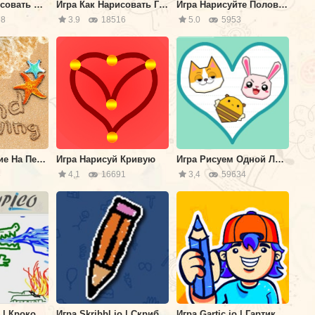
Игра Как Нарисовать Мао Мао
Игра Как Нарисовать Гризли: Вся Правда о Медведях
Игра Нарисуйте Половину
8
3.9
18516
5.0
5953
Игра Рисование На Песке
Игра Нарисуй Кривую
Игра Рисуем Одной Линией
8
4,1
16691
3,4
59634
Игра Drawpico | Крокодил Онлайн
Игра Skribbl.io | Скрибл ио
Игра Gartic.io | Гартик ио