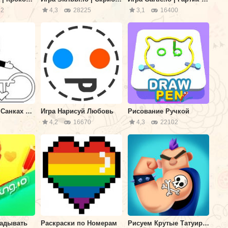
2
4,3
28225
3,1
16400
Игра Гонка на Санках по Линии
Игра Нарисуй Любовь
Рисование Ручкой
9
4,2
16670
4,3
22102
гадывать
Раскраски по Номерам
Рисуем Крутые Татуировки