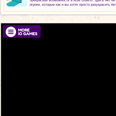
прекрасная возможность в игре Draw.io. здесь нет ни
игроки, которые как и вы хотят просто разукрасить бе