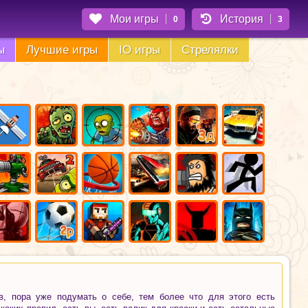
Мои игры
История
0
3
ы
Лучшие игры
IO игры
Стрелялки
в, пора уже подумать о себе, тем более что для этого есть