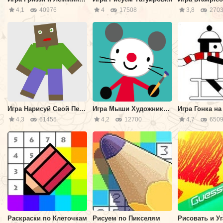
4,1
40976
4
17508
3,8
2703
Игра Нарисуй Свой Персонаж
Игра Мыши Художники: Книга Раскрасок
4,3
61455
4,2
12700
4,7
650
Раскраски по Клеточкам
Рисуем по Пикселям
Рисовать и У