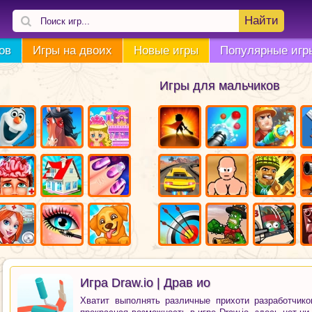
Найти
ов
Игры на двоих
Новые игры
Популярные игр
Игры для мальчиков
Игра Draw.io | Драв ио
Хватит выполнять различные прихоти разработчико