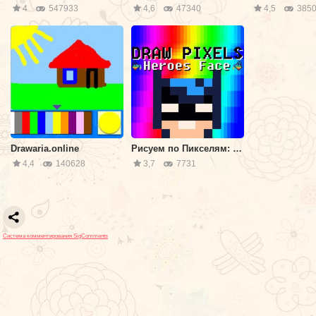
4
547933
4,6
47340
4,5
3850
Drawaria.online
Рисуем по Пикселям: Лица Героев
4,4
140628
3,7
7731
Система комментирования SigComments