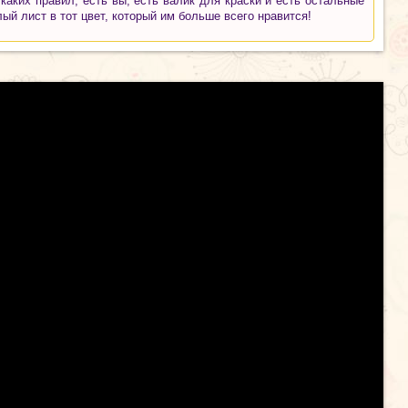
 каких правил, есть вы, есть валик для краски и есть остальные
лый лист в тот цвет, который им больше всего нравится!