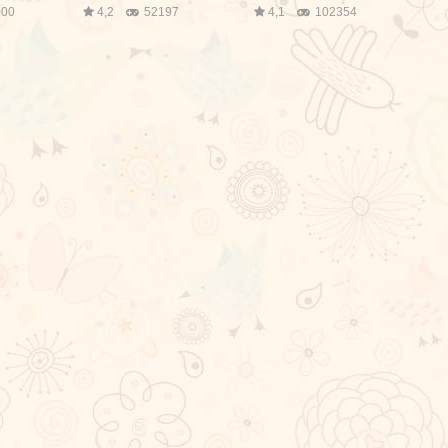
00
4,2
52197
4,1
102354