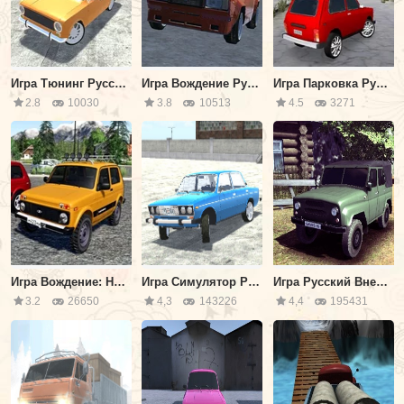
Игра Тюнинг Русских Машин
Игра Вождение Русского Таза 2
Игра Парковка Русских Машин
2.8
10030
3.8
10513
4.5
3271
Игра Вождение: Нива по Внедорожью
Игра Симулятор Русских Автомобилей
Игра Русский Внедорожник
3.2
26650
4,3
143226
4,4
195431