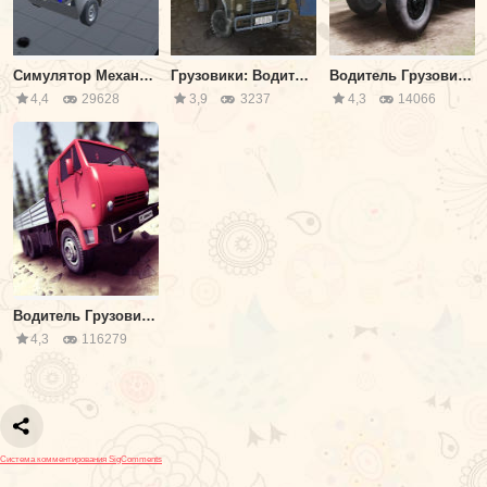
Симулятор Механика ВАЗ
Грузовики: Водитель Русского Камаза 3Д
Водитель Грузовика: Легкая Дорога
4,4
29628
3,9
3237
4,3
14066
Водитель Грузовика Опасная Дорога
4,3
116279
Система комментирования SigComments