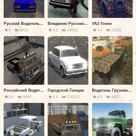
Русский Водитель 3Д: Ваз 2107
Вождение Русских Машин 3Д
УАЗ Гонки
4
9812
4,3
43002
4,4
21002
Российский Водитель Камаза 2
Городской Гонщик
Водитель Грузовика в Армии 2
4,4
8044
4,4
226241
4,8
4481