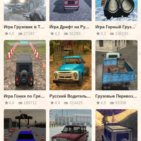
Игра Грузовик в Тайге
Игра Дрифт на Русских Машинах
Игра Горный Грузовик: Перевозки
4,5
27197
4,5
61293
4,2
138135
Игра Гонки по Грязи на Джипах 4x4 3д
Русский Водитель: Зил 130
Грузовые Перевозки
4,4
189712
4,4
314425
4,5
91058