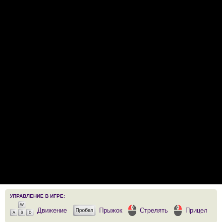
УПРАВЛЕНИЕ В ИГРЕ:
Движение
Прыжок
Стрелять
Прицел