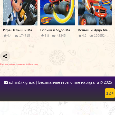
Игра Вспыш и Машинки: Чиним Вспыша
Вспыш и Чудо Машинки: Трюк Головоломки
Вспыш и Чудо Машинки: Эвакуатор
4,4
174715
3,8
43345
4,2
120952
Система комментирования SigComments
admin@xigra.ru
| Бесплатные игры online на xigra.ru © 2025
12+