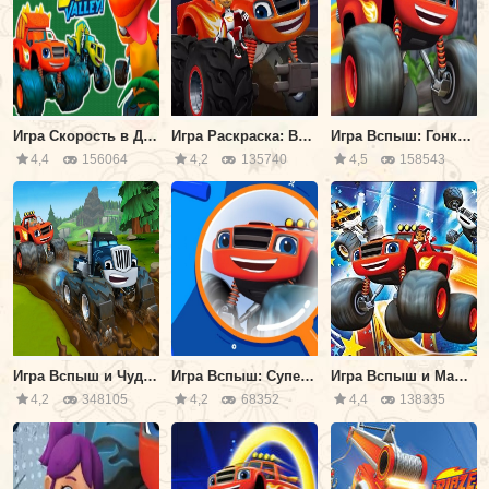
Игра Скорость в Долине Динозавров
Игра Раскраска: Вспыш и Чудо Машинки
Игра Вспыш: Гонки на Острове Дракона
4,4
156064
4,2
135740
4,5
158543
Игра Вспыш и Чудо машинки: Спасение от Грязевой Горы
Игра Вспыш: Супер Поиск Предметов
Игра Вспыш и Машинки: Дуэль Инструментов
4,2
348105
4,2
68352
4,4
138335