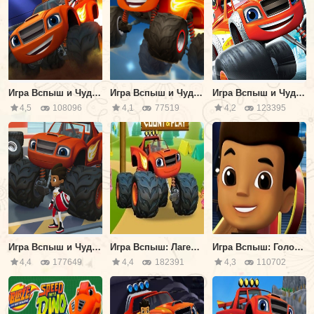
Игра Вспыш и Чудо Машинки: Побеждает
Игра Вспыш и Чудо Машинки Пазл
Игра Вспыш и Чудо Машинки Пазл 2
4,5
108096
4,1
77519
4,2
123395
Игра Вспыш и Чудо Машинки: Карнавал
Игра Вспыш: Лагерь Считай и Играй
Игра Вспыш: Головоломка
4,4
177649
4,4
182391
4,3
110702