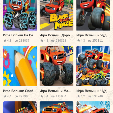
Игра Вспыш На Ремонте
Игра Вспыш: Дорожный Лабиринт
Игра Вспыш и Чудо машинки: На Старт Внимание Марш
4,3
288037
4,3
286318
4,3
256111
Игра Вспыш: Свободное Рисование
Игра Вспыш и Машинки: Гонка на Помощь
Игра Вспыш и Чудо Машинки: Друзья
4,4
227963
4,4
111654
4,2
134746