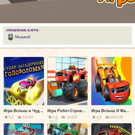
УПРАВЛЕНИЕ В ИГРЕ:
Мышкой
Игра Вспыш и Чудо Машинки: Супер-Загадочные Головоломки
Игра Робот-Строитель: Вспыш и Чудо-Машинки
Игра Вспыш И Машинки: Гонка в Небесах
3.2
19103
4.6
18310
4,4
558109