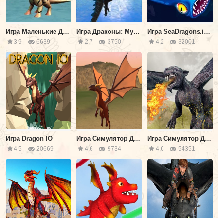
Игра Маленькие Драконы
Игра Драконы: Мультиплеер
Игра SeaDragons.io | Морские драконы ио
3.9
6639
2.7
3750
4,2
32001
Игра Dragon IO
Игра Симулятор Дракона 3Д
Игра Симулятор Дракона Мультиплеер
4,5
20669
4,6
9734
4,6
54351