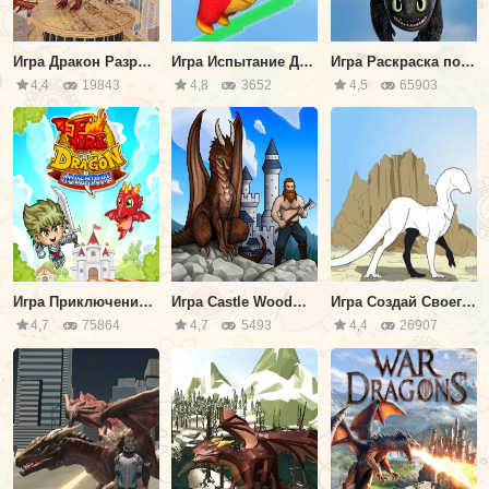
Игра Дракон Разрушитель Города
Игра Испытание Дракона
Игра Раскраска по Номерам: Как Приручить Дракона
4,4
19843
4,8
3652
4,5
65903
Игра Приключения Огненного Дракона
Игра Castle Woodwarf 2
Игра Создай Своего Дракона
4,7
75864
4,7
5493
4,4
26907