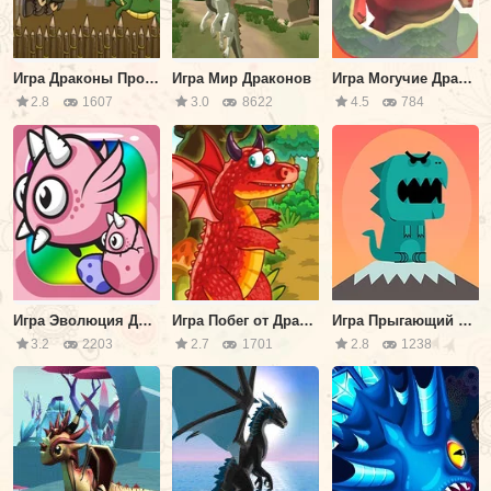
Игра Драконы Против Викингов
Игра Мир Драконов
Игра Могучие Драконы
2.8
1607
3.0
8622
4.5
784
Игра Эволюция Дракона
Игра Побег от Дракона
Игра Прыгающий Дракон
3.2
2203
2.7
1701
2.8
1238