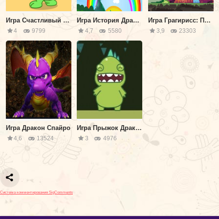
Игра Счастливый Дракон
Игра История Драконов
Игра Грагирисс: Похититель Принцесс
4
9799
4,7
5580
3,9
23303
Игра Дракон Спайро
Игра Прыжок Дракончика
4,6
13524
3
4976
Система комментирования SigComments