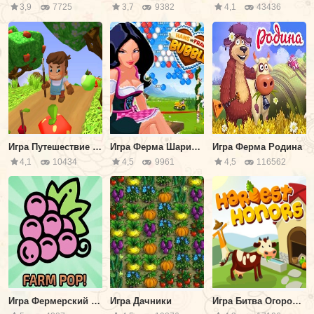
3,9
7725
3,7
9382
4,1
43436
Игра Путешествие Фермера
Игра Ферма Шариков
Игра Ферма Родина
4,1
10434
4,5
9961
4,5
116562
Игра Фермерский Сбор
Игра Дачники
Игра Битва Огородников