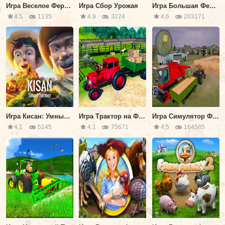
Игра Веселое Фермерское Хозяйство
Игра Сбор Урожая
Игра Большая Ферма
4.5
1135
4.9
3274
4,6
203171
Игра Кисан: Умный Фермер
Игра Трактор на Ферме: Симулятор Перевозок
Игра Симулятор Фермерства 3Д
4,1
5145
4,1
75671
4,5
164585