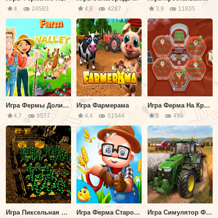
4
24583
4,8
4287
3,9
11835
Игра Фермы Долины
Игра Фармерама
Игра Ферма На Красной Планете
4,7
9577
4,4
51544
5
499
Игра Пиксельная Ферма
Игра Ферма Старого Макдональда
Игра Симулятор Фермера 2019