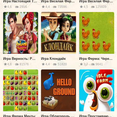
Игра Настоящий Трактор Фермера
Игра Веселая Ферма 3
Игра Веселая Ферма 2
4,6
2916
4,4
73596
4,5
125609
Игра Верность: Рыцари и Принцессы
Игра Клондайк
Игра Ферма: Через Забор
4,6
81576
4,4
51820
3,7
9641
Игра Ферма Мечты
Игра Облагородь Землю
Игра Простаивающая Ферма