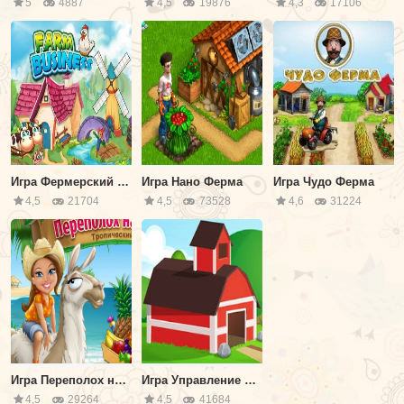
5
4887
4,5
19876
4,3
17106
Игра Фермерский Бизнес
Игра Нано Ферма
Игра Чудо Ферма
4,5
21704
4,5
73528
4,6
31224
Игра Переполох на Ранчо 2: Тропический Рай
Игра Управление Фермой
4,5
29264
4,5
41684