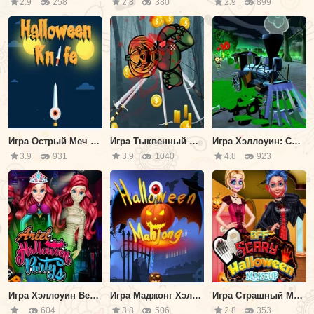
2.9
258
2.8
380
2.9
899
Игра Острый Меч Хэллоуин
Игра Тыквенный Монстр
Игра Хэллоуин: Сокрушитель Бездорожья
3.9
931
3.9
1040
4.8
923
Игра Хэллоуин Вечеринка Ариэль
Игра Маджонг Хэллоуин
Игра Страшный Макияж на Хэллоуин
604
3.8
506
2.8
353