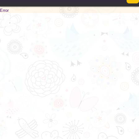
Error