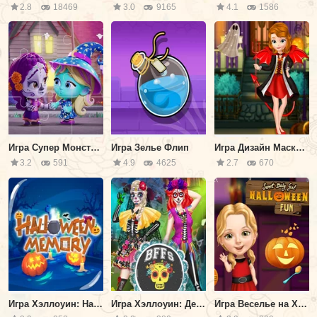
2.8
18469
3.0
9165
4.1
1586
Игра Супер Монстр: Хэллоуин Головоломки
Игра Зелье Флип
Игра Дизайн Маски Хэллоуина
3.2
591
4.9
4625
2.7
670
Игра Хэллоуин: Найди Пары
Игра Хэллоуин: День Мертвых
Игра Веселье на Хэллоуин Милой Девочки