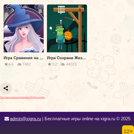
Игра Сражения на Метле
Игра Сохрани Жизнь Монстрам
4.4
7462
3.2
44023
Система комментирования SigComments
admin@xigra.ru
| Бесплатные игры online на xigra.ru © 2025
12+