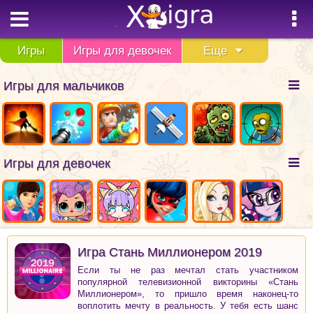
Игры
Игры для девочек
Еще
Игры для мальчиков
Игры для девочек
Игра Стань Миллионером 2019
Если ты не раз мечтал стать участником
популярной телевизионной викторины «Стань
Миллионером», то пришло время наконец-то
воплотить мечту в реальность. У тебя есть шанс