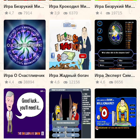
Игра Безрукий Миллионер: Еда Для Зомби
Игра Крокодил Миллионер
Игра Безрукий Миллионер 3
4,7
7914
3,9
6370
4
19715
Игра О Счастливчик
Игра Жадный богач
Игра Эксперт Симпсонов
4,4
38894
4,6
12156
4,6
8656