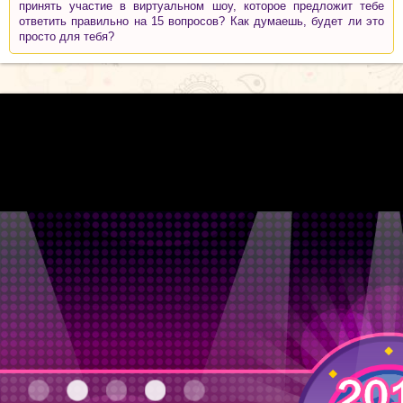
принять участие в виртуальном шоу, которое предложит тебе
ответить правильно на 15 вопросов? Как думаешь, будет ли это
просто для тебя?