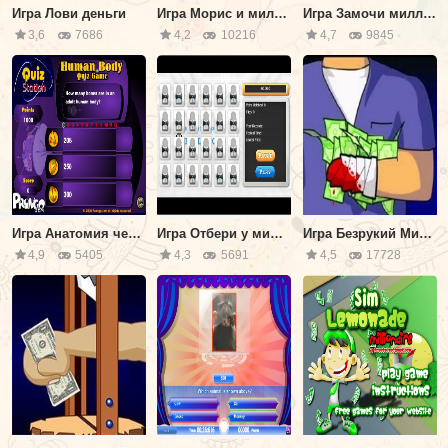
Игра Лови деньги
Игра Морис и миллион
Игра Замочи миллионера
3,6
7686
4,2
10216
4,7
9845
Игра Анатомия человека
Игра Отбери у миллионера всё
Игра Безрукий Миллионер 2
4,9
5405
4,3
5691
4,5
17728