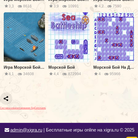
3,3
8616
3,9
10991
4,2
7590
Игра Морской Бой По Сети
Морской Бой
Морской Бой На Двоих
4,1
34608
4,4
872994
4
95966
Система комментирования SigComments
admin@xigra.ru
| Бесплатные игры online на xigra.ru © 2025