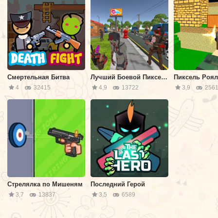
Смертельная Битва
Лучший Боевой Пиксель Рояль Мультиплеер
4
32415
4,9
13722
3,9
2561
Стрелялка по Мишеням
Последний Герой
3,7
13837
3,5
6589