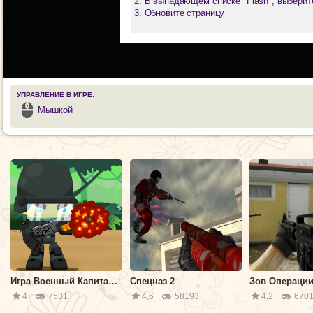
В выпадающем списке "Flash", выберит
Обновите страницу
УПРАВЛЕНИЕ В ИГРЕ:
Мышкой
Игра Военный Капитан: Зомби Монстры
Спецназ 2
Зов Операции
4
7531
4,6
58193
4,2
6701