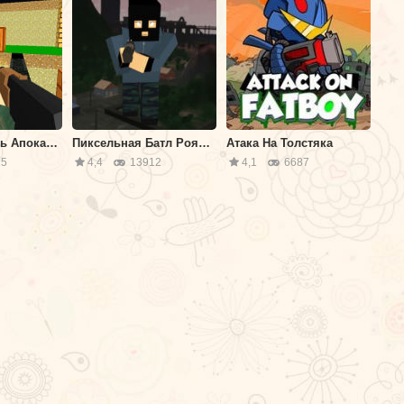
Пиксель Рояль Апокалипсис
Пиксельная Батл Рояль 3Д
Атака На Толстяка
5
4,4
13912
4,1
6687