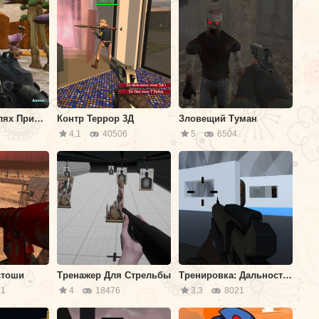
Арена на Землях Пришельцев
Контр Террор 3Д
Зловещий Туман
1
4,1
40506
5
6504
стоши
Тренажер Для Стрельбы
Тренировка: Дальность Стрельбы
1
4
18476
3,3
8021