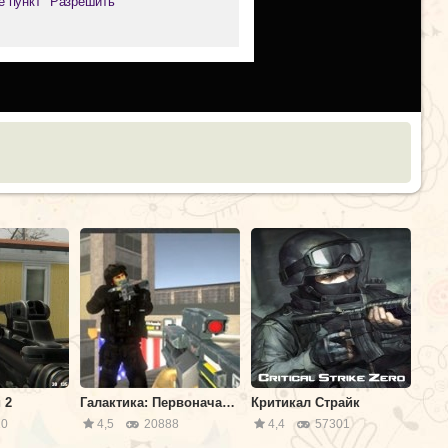
е пункт "Разрешить"
 2
Галактика: Первоначальный
Критикал Страйк
0
4,5
20888
4,4
57301