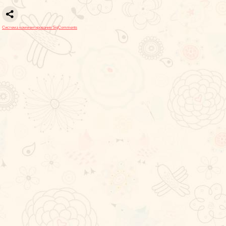
Система комментирования SigComments