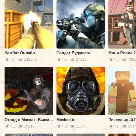
Комбат Онлайн
Солдат Будущего
Мини Рояле 2
4,7
142559
4,3
27122
4,5
4055
Отряд в Масках: Выживание на Хэллоуин
Masked.io
Пиксельный 
4,1
16916
4,8
11178
4,1
653