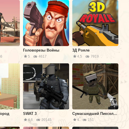
Головорезы Войны
3Д Рояле
6
5
4617
4,5
7919
Город
SWAT 3
Сумасшедший Пиксельный Апокалипсис 3
7
4,6
20145
4
151