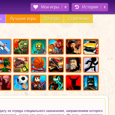
Мои игры
История
0
3
ы
Лучшие игры
IO игры
Стрелялки
ату из отряда специального назначения, направлением которого