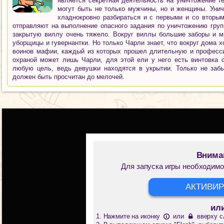
является секретная деятельность на уничтожение те
могут быть не только мужчины, но и женщины. Унич
хладнокровно разбираться и с первыми и со вторым
отправляют на выполнение опасного задания по уничтожению груп
закрытую виллу очень тяжело. Вокруг виллы большие заборы и мн
уборщицы и гувернантки. Но только Чарли знает, что вокруг дома х
воинов мафии, каждый из которых прошел длительную и професси
охраной может лишь Чарли, для этой ели у него есть винтовка 
любую цель, ведь девушки находятся в укрытии. Только не забы
должен быть просчитан до мелочей.
Внима
Для запуска игры необходимо
АКТИВИР
ил
Нажмите на иконку
или
вверху с