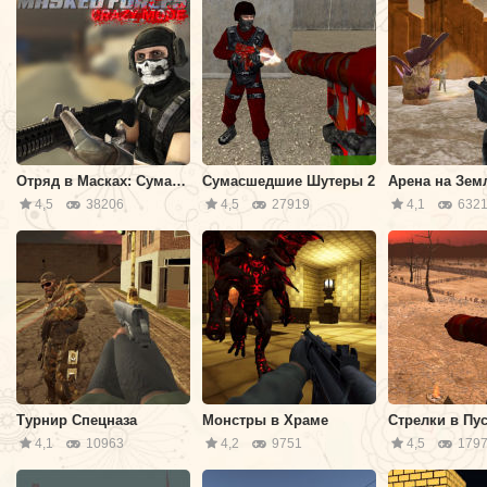
Отряд в Масках: Сумасшедший Режим
Сумасшедшие Шутеры 2
4,5
38206
4,5
27919
4,1
632
Турнир Спецназа
Монстры в Храме
Стрелки в Пу
4,1
10963
4,2
9751
4,5
1797