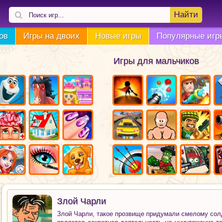
Найти
ов
Игры на двоих
Новые игры
Популярные игр
Игры для мальчиков
Злой Чарли
Злой Чарли, такое прозвище придумали смелому солд