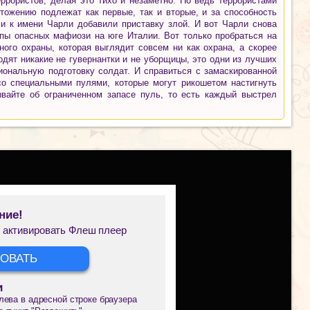
ррористов, делая это тихо и незаметно. Но ведь террористами
тожению подлежат как первые, так и вторые, и за способность
и к имени Чарли добавили приставку злой. И вот Чарли снова
пы опасных мафиози на юге Италии. Вот только пробраться на
ого охраны, которая выглядит совсем ни как охрана, а скорее
одят никакие не гувернантки и не уборщицы, это одни из лучших
ональную подготовку солдат. И справиться с замаскированной
со специальными пулями, которые могут рикошетом настигнуть
вайте об ограниченном запасе пуль, то есть каждый выстрел
ние!
 активировать Флеш плеер
ОВАТЬ
и
лева в адресной строке браузера