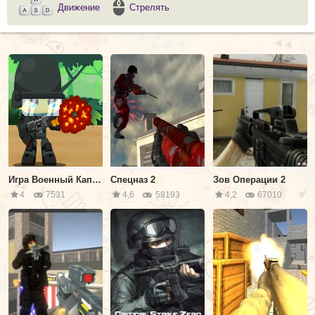
Движение
Стрелять
Игра Военный Капитан: Зомби Монстры
Спецназ 2
Зов Операции 2
4
7531
4,6
58193
4,2
67010