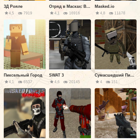
3Д Рояле
Отряд в Масках: Выживание на Хэллоуин
Masked.io
4,5
7919
4,1
16916
4,8
11178
Пиксельный Город
SWAT 3
Сумасшедший Пиксельный Апокалипсис 3
4,1
6537
4,6
20145
4
151