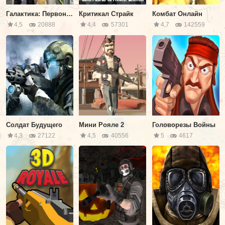
Галактика: Первоначальный
Критикал Страйк
Комбат Онлайн
4,5
20888
4,4
57301
4,7
142559
Солдат Будущего
Мини Рояле 2
Головорезы Войны
4,3
27122
4,5
40556
5
4617