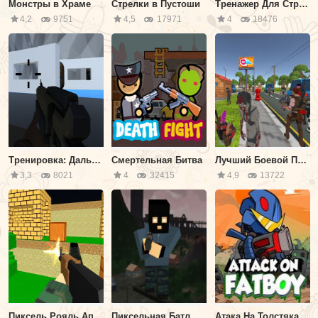
Монстры в Храме
Стрелки в Пустоши
Тренажер Для Стрельбы
4,2
9751
4,5
17971
4
18476
Тренировка: Дальность Стрельбы
Смертельная Битва
Лучший Боевой Пиксель Рояль Мультиплеер
3,3
8021
4
32415
4,9
13722
Пиксель Рояль Апокалипсис
Пиксельная Батл Рояль 3Д
Атака На Толстяка