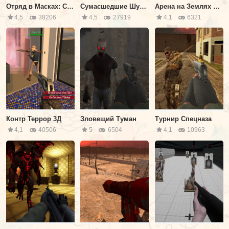
Отряд в Масках: Сумасшедший Режим
Сумасшедшие Шутеры 2
Арена на Землях Пришельцев
4,5
38206
4,5
27919
4,1
6321
Контр Террор 3Д
Зловещий Туман
Турнир Спецназа
4,1
40506
5
6504
4,1
10963