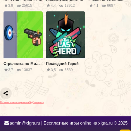
3,9
25615
4,4
13912
4,1
6687
Стрелялка по Мишеням
Последний Герой
3,7
13837
3,5
6589
Система комментирования SigComments
admin@xigra.ru
| Бесплатные игры online на xigra.ru © 2025