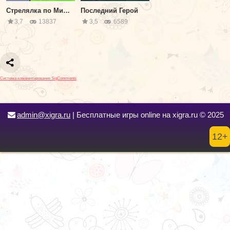
Стрелялка по Мишеням
Последний Герой
3,7
13837
3,5
6589
Система комментирования SigComments
admin@xigra.ru
| Бесплатные игры online на xigra.ru © 2025
12+