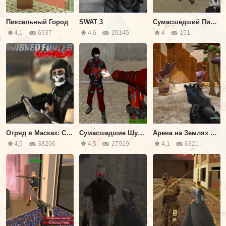
Пиксельный Город
SWAT 3
Сумасшедший Пиксельный Апокалипсис 3
4,1
6537
4,6
20145
4
151
Отряд в Масках: Сумасшедший Режим
Сумасшедшие Шутеры 2
Арена на Землях Пришельцев
4,5
38206
4,5
27919
4,1
6321