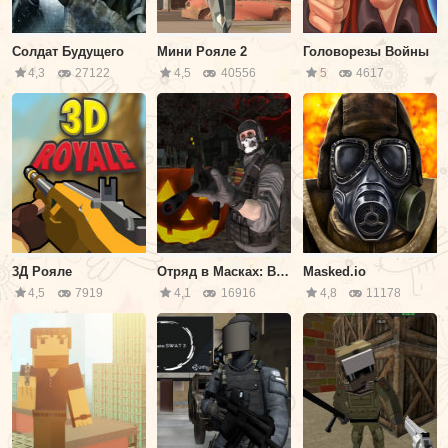
Солдат Будущего
Мини Рояле 2
Головорезы Войны
4,3
27122
4,5
40556
5
4617
3Д Рояле
Отряд в Масках: Выживание на Хэллоуин
Masked.io
4,5
7919
4,1
16916
4,8
11178