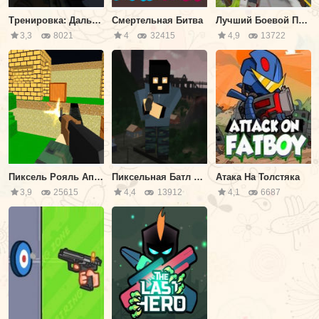
Тренировка: Дальность Стрельбы
Смертельная Битва
Лучший Боевой Пиксель Рояль Мультиплеер
3,3
8021
4
32415
4,9
13722
Пиксель Рояль Апокалипсис
Пиксельная Батл Рояль 3Д
Атака На Толстяка
3,9
25615
4,4
13912
4,1
6687