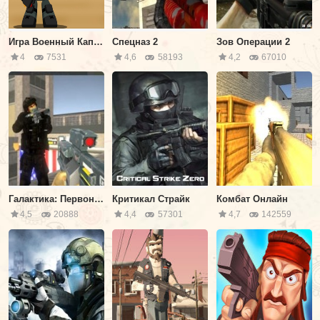
Игра Военный Капитан: Зомби Монстры
Спецназ 2
Зов Операции 2
4
7531
4,6
58193
4,2
67010
Галактика: Первоначальный
Критикал Страйк
Комбат Онлайн
4,5
20888
4,4
57301
4,7
142559