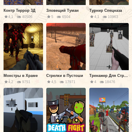
Контр Террор 3Д
Зловещий Туман
Турнир Спецназа
4,1
40506
5
6504
4,1
10963
Монстры в Храме
Стрелки в Пустоши
Тренажер Для Стрельбы
4,2
9751
4,5
17971
4
18476