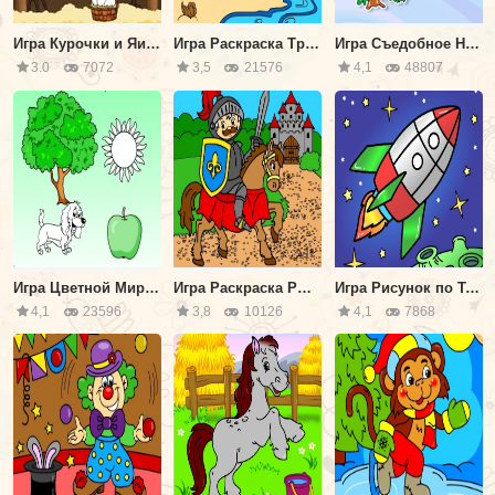
Игра Курочки и Яички
Игра Раскраска Тропический Остров
Игра Съедобное Несъедобное
3.0
7072
3,5
21576
4,1
48807
Игра Цветной Мир: Выбери Цвет
Игра Раскраска Рыцарь на Коне
Игра Рисунок по Точкам Ракета
4,1
23596
3,8
10126
4,1
7868