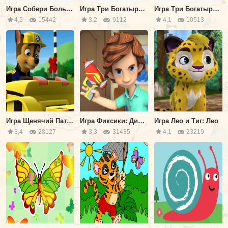
Игра Собери Больше Ромашек
Игра Три Богатыря и Принцесса Египта: Алеша и Дурило
Игра Три Богатыря и Морской Царь: Князь Киевский
4,5
15442
3,2
9112
4,1
10513
Игра Щенячий Патруль: Гончик Строитель
Игра Фиксики: ДимДимыч с Лазером
Игра Лео и Тиг: Лео
3,4
28127
3,3
31435
4,1
23219