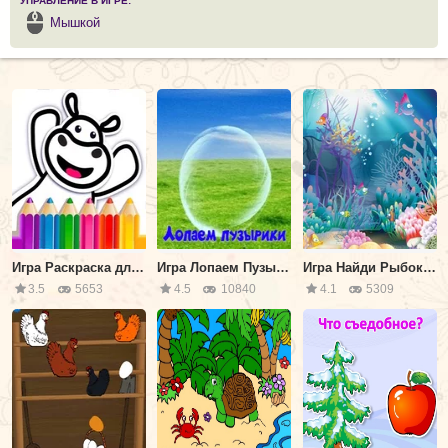
УПРАВЛЕНИЕ В ИГРЕ:
Мышкой
Игра Раскраска для Малышей
Игра Лопаем Пузырики для Детей
Игра Найди Рыбок для Детей
3.5
5653
4.5
10840
4.1
5309