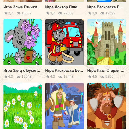
Игра Злые Птички: Матильда
Игра Доктор Плюшева Пазл
Игра Раскраска Рыбка в Озере
2,7
10652
3,7
22337
3,9
19399
Игра Заяц с Букетом Цветов
Игра Раскраска Бегемот Пожарный
Игра Пазл Старая Крепость
4,3
12648
4,3
17448
4,5
9296