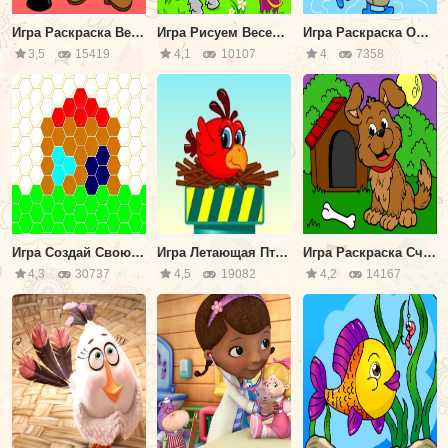
Игра Раскраска Веселый Клоун
Игра Рисуем Веселую Лошадку
Игра Раскраска Обезьянка на Коньках
3,5
15419
4,1
10107
4
7358
Игра Создай Свою Мозаику
Игра Летающая Птичка-Невеличка
Игра Раскраска Счастливый Щенок
4,3
30737
4,5
19082
4,2
14167