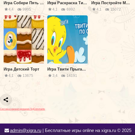
Игра Собери Пять Бабочек
Игра Раскраска Тигрёнок и Бабочка
Игра Постройте Меня
4,4
9905
4,1
6992
4,1
15072
Игра Детский Торт
Игра Твити Прыгает по Облакам
4,1
13675
3,4
14191
Система комментирования SigComments
admin@xigra.ru
| Бесплатные игры online на xigra.ru © 2025