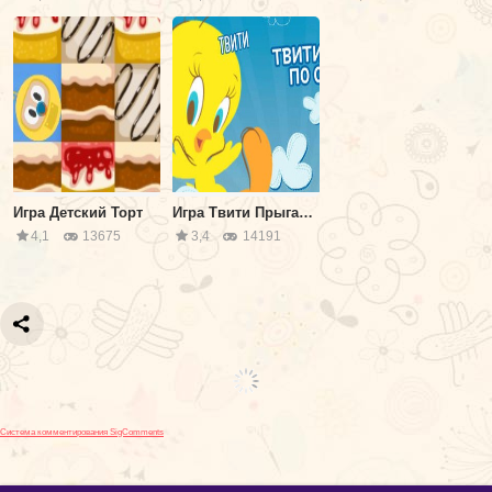
Игра Детский Торт
Игра Твити Прыгает по Облакам
4,1
13675
3,4
14191
Система комментирования SigComments
admin@xigra.ru
| Бесплатные игры online на xigra.ru © 2025
12+