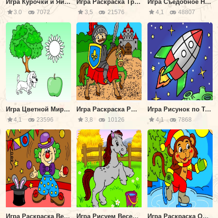
Игра Курочки и Яички
Игра Раскраска Тропический Остров
Игра Съедобное Несъедобное
3.0
7072
3,5
21576
4,1
48807
Игра Цветной Мир: Выбери Цвет
Игра Раскраска Рыцарь на Коне
Игра Рисунок по Точкам Ракета
4,1
23596
3,8
10126
4,1
7868
Игра Раскраска Веселый Клоун
Игра Рисуем Веселую Лошадку
Игра Раскраска Обезьянка на Коньках