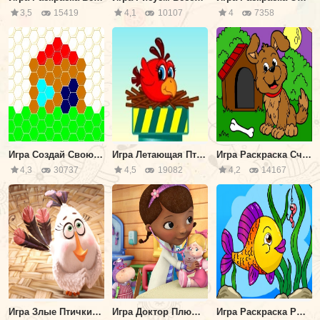
3,5
15419
4,1
10107
4
7358
Игра Создай Свою Мозаику
Игра Летающая Птичка-Невеличка
Игра Раскраска Счастливый Щенок
4,3
30737
4,5
19082
4,2
14167
Игра Злые Птички: Матильда
Игра Доктор Плюшева Пазл
Игра Раскраска Рыбка в Озере