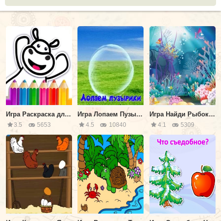
Игра Раскраска для Малышей
Игра Лопаем Пузырики для Детей
Игра Найди Рыбок для Детей
3.5
5653
4.5
10840
4.1
5309