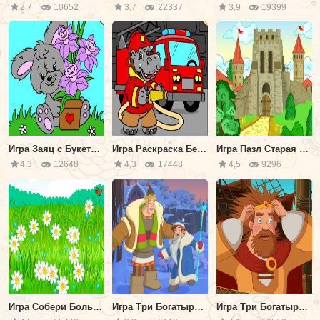
2,7
10652
3,7
22337
3,9
19399
Игра Заяц с Букетом Цветов
Игра Раскраска Бегемот Пожарный
Игра Пазл Старая Крепость
4,3
12648
4,3
17448
4,5
9296
Игра Собери Больше Ромашек
Игра Три Богатыря и Принцесса Египта: Алеша и Дурило
Игра Три Богатыря и Морской Царь: Князь Киевский