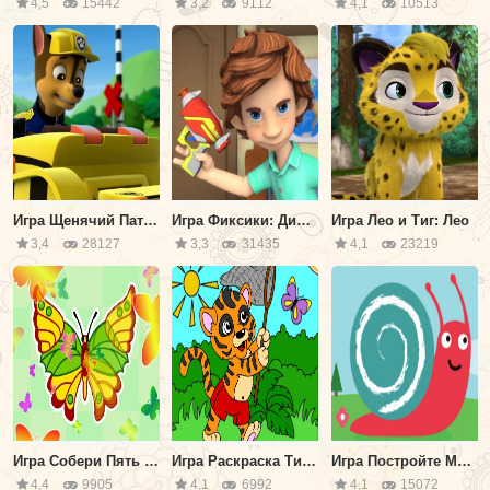
4,5
15442
3,2
9112
4,1
10513
Игра Щенячий Патруль: Гончик Строитель
Игра Фиксики: ДимДимыч с Лазером
Игра Лео и Тиг: Лео
3,4
28127
3,3
31435
4,1
23219
Игра Собери Пять Бабочек
Игра Раскраска Тигрёнок и Бабочка
Игра Постройте Меня
4,4
9905
4,1
6992
4,1
15072